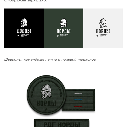
Шевроны, командные патчи и полевой триколор