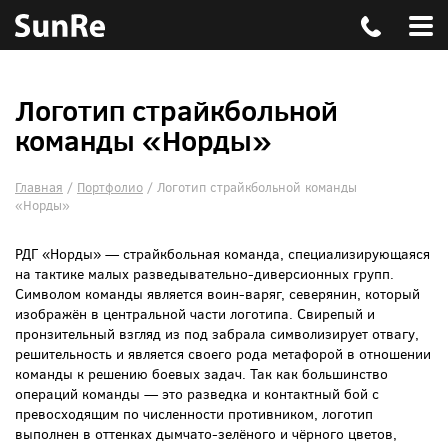
Логотип страйкбольной
команды «Норды»
Главная
/
Портфолио
/
Логотип страйкбольной команды
«Норды»
РДГ «Норды» — страйкбольная команда, специализирующаяся
на тактике малых разведывательно-диверсионных групп.
Символом команды является воин-варяг, северянин, который
изображён в центральной части логотипа. Свирепый и
пронзительный взгляд из под забрала символизирует отвагу,
решительность и является своего рода метафорой в отношении
команды к решению боевых задач. Так как большинство
операций команды — это разведка и контактный бой с
превосходящим по численности противником, логотип
выполнен в оттенках дымчато-зелёного и чёрного цветов,