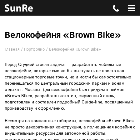
Велокофейня «Brown Bike»
Главная
/
Портфолио
/
Велокофейня «Brown Bike»
Перед Студией стояла задача — разработать мобильные
велокофейни, которые смогли бы выступать не просто как
стационарные торговые точки, но и могли бы самостоятельно
перемещаться по центральным городским паркам и зонам
отдыха г. Москвы. Для велокофейни был придуман нейминг —
«Brown Bike», разработан логотип, фирменный стиль,
подготовлен и составлен подробный Guide-line, посвященный
производству и оформлению.
Несмотря на компактные габариты, велокофейня «Brown Bike»
не просто декоративная конструкция, а полноценная кофейня с
внушительным ресурсом для автономной работы,
притягивающая, к тому же, взгляды проходящих людей.