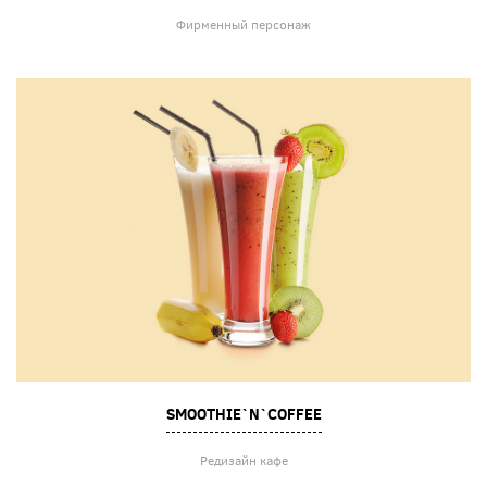
Фирменный персонаж
SMOOTHIE`N`СOFFEE
Редизайн кафе