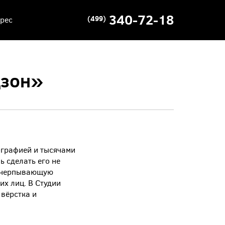
340-72-18
(499)
рес
дзон»
ографией и тысячами
ь сделать его не
 исчерпывающую
их лиц. В Студии
 вёрстка и