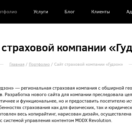
ртфолио
Услуги
Блог
Клиенты
Ад
 страховой компании «Гу
Главная
/
Портфолио
/
Сайт страховой компании «Гудзон»
удзон» — региональная страховая компания с обширной ге
в. Разработка нового сайта для компании преследовала цел
тетичнее и функциональнее, но и предоставить посетителю
енностях страхования как для физических, так и юридическ
отовлен весь копирайтинг, нарисован дизайн, осуществлена
с системой управления контентом MODX Revolution.